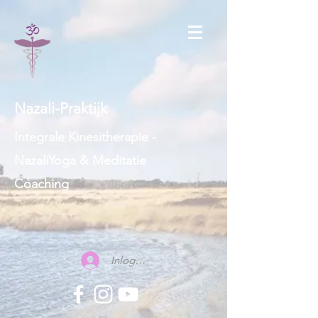
Nazali-Praktijk
Integrale Kinesitherapie -
NazaliYoga & Meditatie
Coaching
Inloggen