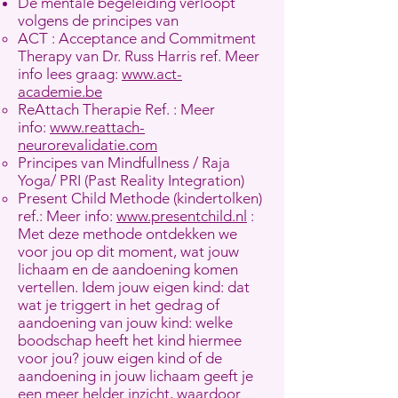
De mentale begeleiding verloopt
volgens de principes van
ACT : Acceptance and Commitment
Therapy van Dr. Russ Harris ref. Meer
info lees graag:
www.act-
academie.be
ReAttach Therapie Ref. : Meer
info:
www.reattach-
neurorevalidatie.com
Principes van Mindfullness / Raja
Yoga/ PRI (Past Reality Integration)
Present Child Methode (kindertolken)
ref.: Meer info:
www.presentchild.nl
:
Met deze methode ontdekken we
voor jou op dit moment, wat jouw
lichaam en de aandoening komen
vertellen. Idem jouw eigen kind: dat
wat je triggert in het gedrag of
aandoening van jouw kind: welke
boodschap heeft het kind hiermee
voor jou? jouw eigen kind of de
aandoening in jouw lichaam geeft je
een meer helder inzicht, waardoor