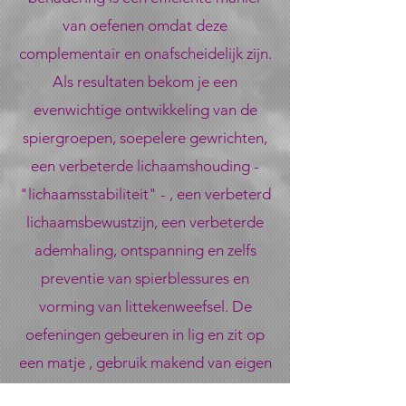
van oefenen omdat deze
complementair en onafscheidelijk zijn.
Als resultaten bekom je een
evenwichtige ontwikkeling van de
spiergroepen, soepelere gewrichten,
een verbeterde lichaamshouding -
"lichaamsstabiliteit" - , een verbeterd
lichaamsbewustzijn, een verbeterde
ademhaling, ontspanning en zelfs
preventie van spierblessures en
vorming van littekenweefsel. De
oefeningen gebeuren in lig en zit op
een matje , gebruik makend van eigen
natuurlijke hefbomen en de