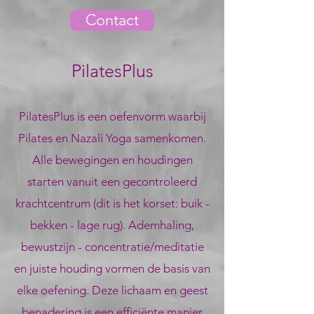
Contact
PilatesPlus
PilatesPlus is een oefenvorm waarbij
Pilates en Nazali Yoga samenkomen
.
Alle bewegingen en houdingen
starten vanuit een gecontroleerd
krachtcentrum (dit is het korset: buik -
bekken - lage rug). Ademhaling,
bewustzijn - concentratie/meditatie
en juiste houding vormen de basis van
elke oefening. Deze lichaam en geest
benadering is een efficiënte manier