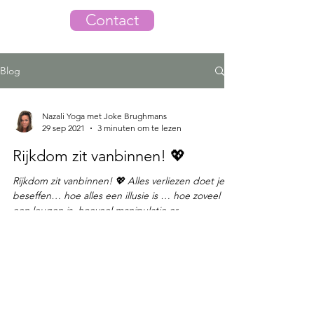
Contact
Blog
Nazali Yoga met Joke Brughmans
29 sep 2021
3 minuten om te lezen
Rijkdom zit vanbinnen! 💖
Rijkdom zit vanbinnen! 💖 Alles verliezen doet je
beseffen… hoe alles een illusie is … hoe zoveel
een leugen is, hoeveel manipulatie er...
Nazali-Praktijk