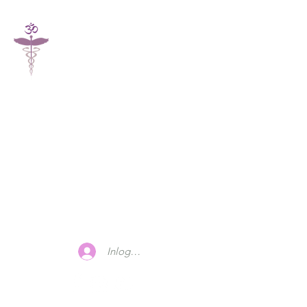
Nazali-Praktijk
Integrale Kinesitherapie -
NazaliYoga & Meditatie
Coaching
Inloggen